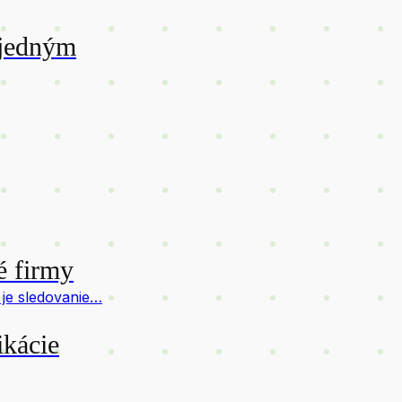
 jedným
é firmy
je sledovanie…
ikácie