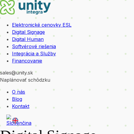
Elektronické cenovky ESL
Digital Signage
Digital Human
Softvérové riešenia
Integrácia a Služby
Financovanie
sales@unity.sk
Naplánovať schôdzku
O nás
Blog
Kontakt