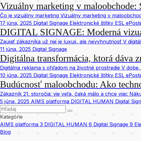
Vizuálny marketing v maloobchode: S
Čo je vizuálny marketing Vizuálny marketing v maloobchod
17 júna, 2025
Digital Signage Elektronické štítky ESL ePost
DIGITAL SIGNAGE: Moderná vizuáln
Zaujať zákazníka už nie je luxus, ale nevyhnutnosť V digit
11 júna, 2025
Digital Signage
Digitálna transformácia, ktorá dáva 
Digitálna reklama s ohľadom na životné prostredie V dobe,
10 júna, 2025
Digital Signage Elektronické štítky ESL ePost
Budúcnosť maloobchodu: Ako techno
Zákazník 21. storočia: vie veľa, čaká málo a chce viac N
5 júna, 2025
AIMS platforma DIGITAL HUMAN Digital Signag
Kategórie
AIMS platforma
3
DIGITAL HUMAN
6
Digital Signage
9
El
Blog