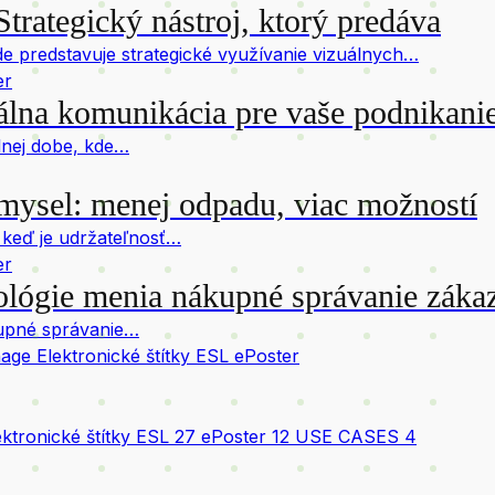
trategický nástroj, ktorý predáva
e predstavuje strategické využívanie vizuálnych…
er
a komunikácia pre vaše podnikani
álnej dobe, kde…
zmysel: menej odpadu, viac možností
 keď je udržateľnosť…
er
lógie menia nákupné správanie záka
ákupné správanie…
e Elektronické štítky ESL ePoster
ektronické štítky ESL
27
ePoster
12
USE CASES
4