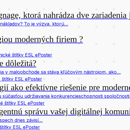
gnage, ktorá nahrádza dve zariadenia
 nákladov? To je výzva, ktorú…
giou moderných firiem ?
ické štítky ESL ePoster
e dôležitá?
a v maloobchode sa stáva kľúčovým nástrojom, ako…
štítky ESL ePoster
gií ako efektívne riešenie pre modern
súčasťou udržiavania konkurencieschopnosti spoločnosti 
 štítky ESL ePoster
gentnú správu vašej digitálnej komun
úspech dnes závisí…
štítky ESL ePoster