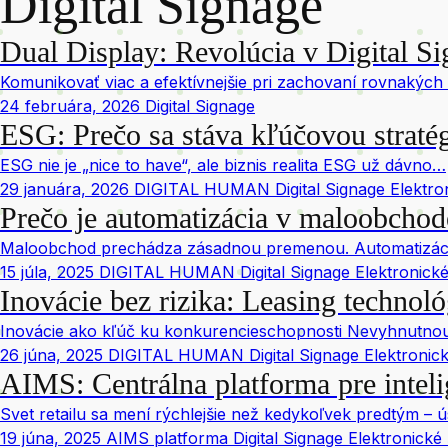
Digital Signage
Dual Display: Revolúcia v Digital Si
Komunikovať viac a efektívnejšie pri zachovaní rovnakých
24 februára, 2026
Digital Signage
ESG: Prečo sa stáva kľúčovou straté
ESG nie je „nice to have“, ale biznis realita ESG už dávno…
29 januára, 2026
DIGITAL HUMAN Digital Signage Elektron
Prečo je automatizácia v maloobchod
Maloobchod prechádza zásadnou premenou. Automatizáci
15 júla, 2025
DIGITAL HUMAN Digital Signage Elektronické 
Inovácie bez rizika: Leasing technoló
Inovácie ako kľúč ku konkurencieschopnosti Nevyhnutnou 
26 júna, 2025
DIGITAL HUMAN Digital Signage Elektronické
AIMS: Centrálna platforma pre inteli
Svet retailu sa mení rýchlejšie než kedykoľvek predtým – 
19 júna, 2025
AIMS platforma Digital Signage Elektronické 