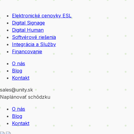
Elektronické cenovky ESL
Digital Signage
Digital Human
Softvérové riešenia
Integrácia a Služby
Financovanie
O nás
Blog
Kontakt
sales@unity.sk
Naplánovať schôdzku
O nás
Blog
Kontakt