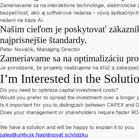
Zameriavame sa na interaktívne technológie, elektronické 
bezpečnosť, ako aj softvérové riešenia – vývoj aplikačný
riešení na báze AI.
Našim cieľom je poskytovať zákazník
najprísnejšie štandardy.
Peter Nováčik, Managing Director
Zameriavame sa na optimalizáciu proc
Je prirodzené, že projekty realizujeme na kľúč a zabezpe
I’m Interested in the Soluti
Do you need to optimize capital investment costs?
Would you prefer to spread the investment over a longer 
Is it important for you to distinguish between CAPEX and
Does your management or shareholders require faster RO
We have a solution and will be happy to explain it to you.
sales@unity.sk
Naplánovať schôdzku