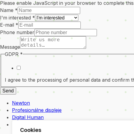
Please enable JavaScript in your browser to complete this
Name
*
I'm interested
*
E-mail
*
Phone number
Message
GDPR
*
I agree to the processing of personal data and confirm tha
Send
Newton
Profesionálne displeje
Digital Human
Služby
Cookies