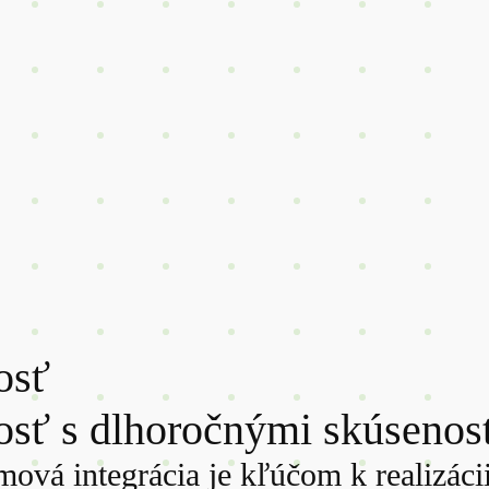
osť
sť s dlhoročnými skúsenosť
ová integrácia je kľúčom k realizácii