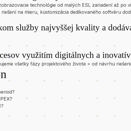
zobrazovacie technológie od malých ESL zariadení až po vid
ch riešení na mieru, kustomizácia dedikovaného softvéru d
om služby najvyššej kvality a dodáva
esov využitím digitálnych a inovatív
čujeme všetky fázy projektového života = od návrhu rieše
on
period?
 OPEX?
I?