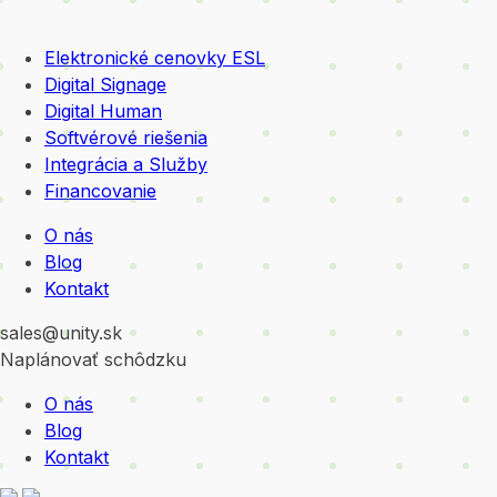
Elektronické cenovky ESL
Digital Signage
Digital Human
Softvérové riešenia
Integrácia a Služby
Financovanie
O nás
Blog
Kontakt
sales@unity.sk
Naplánovať schôdzku
O nás
Blog
Kontakt